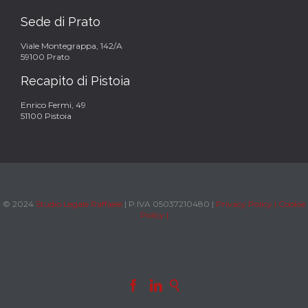
Sede di Prato
Viale Montegrappa, 142/A
59100 Prato
Recapito di Pistoia
Enrico Fermi, 49
51100 Pistoia
© 2024
Studio Legale Raffaele
| P.IVA 05037210480 |
Privacy Policy |
Cookie
Policy |


