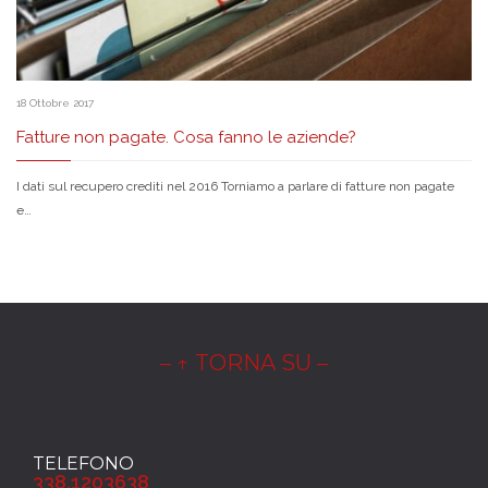
18 Ottobre 2017
Fatture non pagate. Cosa fanno le aziende?
I dati sul recupero crediti nel 2016 Torniamo a parlare di fatture non pagate
e…
– ↑ TORNA SU –
TELEFONO
338.1203638