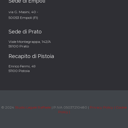
Sede di Empoli
via G. Masini, 40 -
50053 Empoli (FI)
Sede di Prato
Viale Montegrappa, 142/A
59100 Prato
Recapito di Pistoia
Enrico Fermi, 49
51100 Pistoia
© 2024
Studio Legale Raffaele
| P.IVA 05037210480 |
Privacy Policy |
Cookie
Policy |